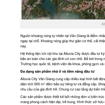
Kh
Nguồn khoáng nóng tự nhiên tại Văn Giang là điểm nhấ
ngay tại chỗ. Khoáng nóng giúp thư giãn cơ thể, cải th
nay.
Hệ thống tiện ích nội khu tại Alluvia City được đầu tư 
bảo an toàn cho các gia đình có con nhỏ. Bể bơi trong 
Trường học quốc tế, bệnh viện đa khoa, phòng gym và 
Đa dạng sản phẩm nhà ở và tiềm năng đầu tư
Alluvia City Văn Giang cung cấp nhiều loại hình bất độn
diện tích 500 m² đảm bảo sự riêng tư và đẳng cấp. Sho
nhu cầu của gia đình trẻ. Chung cư cao tầng dự kiến tri
Các sản phẩm được thiết kế bởi những đơn vị kiến trúc 
mang phong cách hiện đại, trẻ trung. Hình thức sở hữu sổ