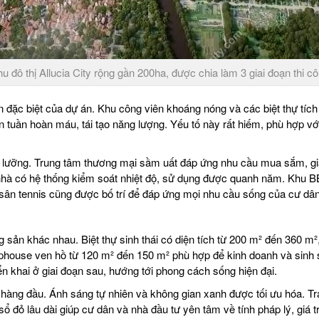
u đô thị Allucia City rộng gần 200ha, được chia làm 3 giai đoạn thi c
n đặc biệt của dự án. Khu công viên khoáng nóng và các biệt thự tí
iện tuần hoàn máu, tái tạo năng lượng. Yếu tố này rất hiếm, phù hợp
kỹ lưỡng. Trung tâm thương mại sầm uất đáp ứng nhu cầu mua sắm, giải
nhà có hệ thống kiểm soát nhiệt độ, sử dụng được quanh năm. Khu BBQ 
sân tennis cũng được bố trí để đáp ứng mọi nhu cầu sống của cư dân
g sản khác nhau. Biệt thự sinh thái có diện tích từ 200 m² đến 360 m
phouse ven hồ từ 120 m² đến 150 m² phù hợp để kinh doanh và sinh s
ển khai ở giai đoạn sau, hướng tới phong cách sống hiện đại.
hàng đầu. Ánh sáng tự nhiên và không gian xanh được tối ưu hóa. Trang
 đỏ lâu dài giúp cư dân và nhà đầu tư yên tâm về tính pháp lý, giá trị