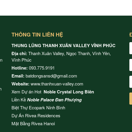
THÔNG TIN LIÊN HỆ
THUNG LŨNG THANH XUÂN VALLEY VĨNH PHÚC
Địa chỉ:
Thanh Xuân Valley, Ngọc Thanh, Vĩnh Yên,
ện
Vĩnh Phúc
Hotline:
093.775.9191
Email:
batdongsansd@gmail.com
Website:
www.thanhxuan-valley.com
h
Xem Dự án Hot
Noble Crystal Long Biên
Liền Kề
Noble Palace Đan Phượng
Biệt Thự Ecopark Ninh Bình
Dự Án
Rivea Residences
Mặt Bằng
Rivea Hanoi