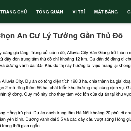
TRANG CHỦ
TỔNG QUAN
VỊ TRÍ
MẶT BẰNG
G
a Chọn An Cư Lý Tưởng Gần Thủ Đô
càng gia tăng. Trong bối cảnh đó, Alluvia City Văn Giang trở thành 
ừ đây đến trung tâm thủ đô chỉ khoảng 12 km. Cư dân dễ dàng di c
và đường vành đai 3.5. Khu đô thị này hướng tới việc mang lại không
n Alluvia City. Dự án có tổng diện tích 198,3 ha, chia thành ba giai đoạ
oạn 2 mở rộng thêm 56 ha, phát triển khu thương mại cùng dịch vụ. Gi
nghìn tỷ đồng. Quy mô này cho thấy tầm vóc lớn của dự án tại khu vự
sông Hồng trù phú. Dự án cách trung tâm Hà Nội khoảng 20 phút di ch
gian yên bình. Đường vành đai 3.5 và các cây cầu vượt sông Hồng g
trong thời gian ngắn.