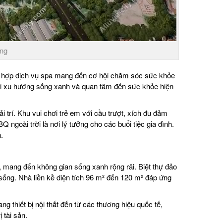
ông
ch hợp dịch vụ spa mang đến cơ hội chăm sóc sức khỏe
 với xu hướng sống xanh và quan tâm đến sức khỏe hiện
 trí. Khu vui chơi trẻ em với cầu trượt, xích đu đảm
ngoài trời là nơi lý tưởng cho các buổi tiệc gia đình.
.
², mang đến không gian sống xanh rộng rãi. Biệt thự đảo
ống. Nhà liền kề diện tích 96 m² đến 120 m² đáp ứng
 thiết bị nội thất đến từ các thương hiệu quốc tế,
 tài sản.