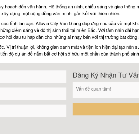
 hoạch đến vận hành. Hệ thống an ninh, chiếu sáng và giao thông nộ
i xây dựng một cộng đồng văn minh, gắn kết với thiên nhiên.
 các tỉnh lân cận. Alluvia City Văn Giang đáp ứng nhu cầu về một kh
ững điểm sáng về đô thị sinh thái tại miền Bắc. Với tầm nhìn dài hạn
cơ hội đầu tư hấp dẫn cho những ai nhạy bén với thị trường bất động 
 Vị trí thuận lợi, không gian xanh mát và tiện ích hiện đại tạo nên s
i tiến độ dự án để nắm bắt cơ hội sở hữu một phần của thành phố sin
Đăng Ký Nhận Tư Vấ