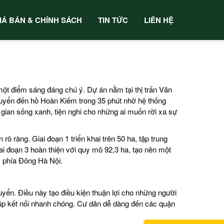
IÁ BÁN & CHÍNH SÁCH
TIN TỨC
LIÊN HỆ
một điểm sáng đáng chú ý. Dự án nằm tại thị trấn Văn
huyển đến hồ Hoàn Kiếm trong 35 phút nhờ hệ thống
 gian sống xanh, tiện nghi cho những ai muốn rời xa sự
n rõ ràng. Giai đoạn 1 triển khai trên 50 ha, tập trung
ai đoạn 3 hoàn thiện với quy mô 92,3 ha, tạo nên một
c phía Đông Hà Nội.
uyển. Điều này tạo điều kiện thuận lợi cho những người
iúp kết nối nhanh chóng. Cư dân dễ dàng đến các quận