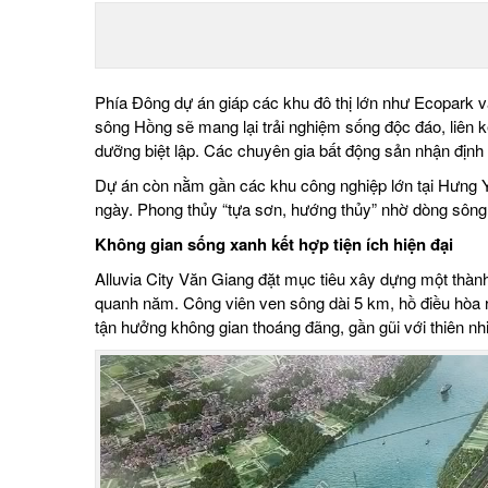
Phía Đông dự án giáp các khu đô thị lớn như Ecopark và
sông Hồng sẽ mang lại trải nghiệm sống độc đáo, liên kết
dưỡng biệt lập. Các chuyên gia bất động sản nhận định k
Dự án còn nằm gần các khu công nghiệp lớn tại Hưng Yê
ngày. Phong thủy “tựa sơn, hướng thủy” nhờ dòng sông
Không gian sống xanh kết hợp tiện ích hiện đại
Alluvia City Văn Giang đặt mục tiêu xây dựng một thàn
quanh năm. Công viên ven sông dài 5 km, hồ điều hòa 
tận hưởng không gian thoáng đãng, gần gũi với thiên nh