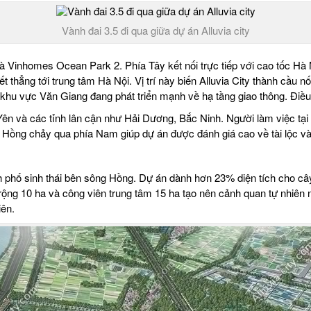
Vành đai 3.5 đi qua giữa dự án Alluvia city
 Vinhomes Ocean Park 2. Phía Tây kết nối trực tiếp với cao tốc Hà N
 thẳng tới trung tâm Hà Nội. Vị trí này biến Alluvia City thành cầu nố
hu vực Văn Giang đang phát triển mạnh về hạ tầng giao thông. Điều đó
n và các tỉnh lân cận như Hải Dương, Bắc Ninh. Người làm việc tại đ
 Hồng chảy qua phía Nam giúp dự án được đánh giá cao về tài lộc và
h phố sinh thái bên sông Hồng. Dự án dành hơn 23% diện tích cho cây
rộng 10 ha và công viên trung tâm 15 ha tạo nên cảnh quan tự nhiên
iên.