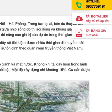
HOTLINE:
0937759191
TẢI BỘ TÀI LIỆU
đầy đủ về dự án
ội – Hải Phòng. Trong tương lai, bến du thuyền trên
i giữa nhịp sống đô thị sôi động và không gian nghỉ
TẢI BẢNG GIÁ
 nâng cao giá trị của dự án trong thời gian tới.
mới nhất
ây sẽ tiết kiệm được nhiều thời gian di chuyển mỗi
 sự ổn định theo quan niệm truyền thống Việt Nam.
 xanh và mặt nước. Không khí tại đây luôn trong lành
 nổi bật. Mật độ xây dựng chỉ khoảng 16%. Cư dân được