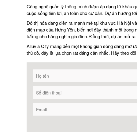
Công nghệ quản lý thông minh được áp dụng từ khâu quy
cuộc sống tiện lợi, an toàn cho cư dân. Dự án hướng tớ
Đô thị hóa đang diễn ra mạnh mẽ tại khu vực Hà Nội và
diện mạo của Hưng Yên, biến nơi đây thành một trong nh
tưởng cho hàng nghìn gia đình. Đồng thời, dự án mở ra 
Alluvia City mang đến một không gian sống đáng mơ ước.
thủ đô, đây là lựa chọn rất đáng cân nhắc. Hãy theo dõ