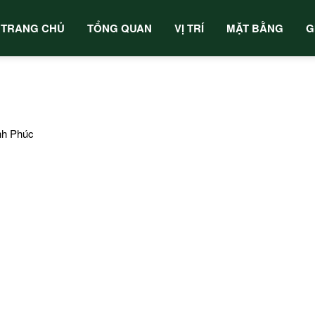
TRANG CHỦ
TỔNG QUAN
VỊ TRÍ
MẶT BẰNG
G
nh Phúc