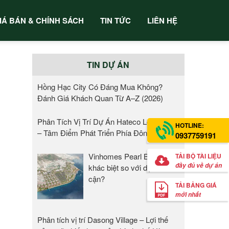
IÁ BÁN & CHÍNH SÁCH
TIN TỨC
LIÊN HỆ
TIN DỰ ÁN
Hồng Hạc City Có Đáng Mua Không?
Đánh Giá Khách Quan Từ A–Z (2026)
Phân Tích Vị Trí Dự Án Hateco Long Biên
HOTLINE:
– Tâm Điểm Phát Triển Phía Đông Hà Nội
0937759191
Vinhomes Pearl Bay có gì
TẢI BỘ TÀI LIỆU
đầy đủ về dự án
khác biệt so với dự án lân
cận?
TẢI BẢNG GIÁ
mới nhất
Phân tích vị trí Dasong Village – Lợi thế