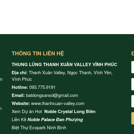
THÔNG TIN LIÊN HỆ
THUNG LŨNG THANH XUÂN VALLEY VĨNH PHÚC
Địa chỉ:
Thanh Xuân Valley, Ngọc Thanh, Vĩnh Yên,
ện
Vĩnh Phúc
Hotline:
093.775.9191
Email:
batdongsansd@gmail.com
Website:
www.thanhxuan-valley.com
h
Xem Dự án Hot
Noble Crystal Long Biên
Liền Kề
Noble Palace Đan Phượng
Biệt Thự Ecopark Ninh Bình