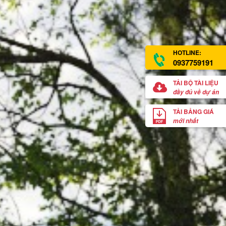
HOTLINE:
0937759191
TẢI BỘ TÀI LIỆU
đầy đủ về dự án
TẢI BẢNG GIÁ
mới nhất