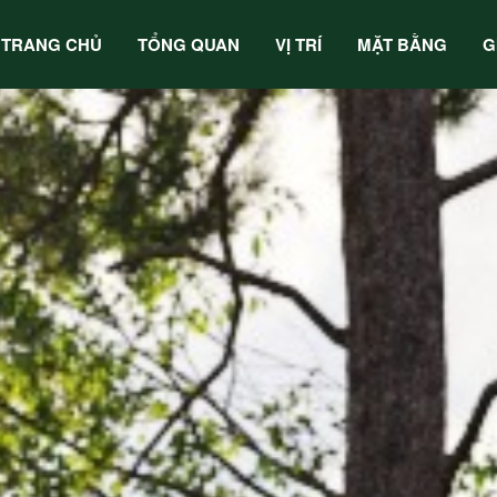
TRANG CHỦ
TỔNG QUAN
VỊ TRÍ
MẶT BẰNG
G