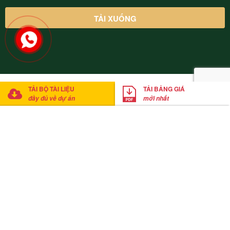
© 2022 Thung Lũng Thanh Xuân Valley Vĩnh Phúc. Cung cấp bởi
TẢI BỘ TÀI LIỆU
TẢI BẢNG GIÁ
Mathsoft Việt Nam
đầy đủ về dự án
mới nhất
Anh Thắng
đã tải xuống bảng giá
Click tải bảng giá ngay
20
phút trước