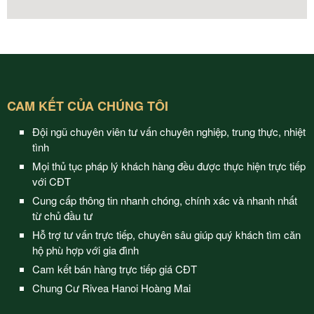
CAM KẾT CỦA CHÚNG TÔI
Đội ngũ chuyên viên tư vấn chuyên nghiệp, trung thực, nhiệt
tình
Mọi thủ tục pháp lý khách hàng đều được thực hiện trực tiếp
với CĐT
Cung cấp thông tin nhanh chóng, chính xác và nhanh nhất
từ chủ đầu tư
Hỗ trợ tư vấn trực tiếp, chuyên sâu giúp quý khách tìm căn
hộ phù hợp với gia đình
Cam kết bán hàng trực tiếp giá CĐT
Chung Cư Rivea Hanoi Hoàng Mai