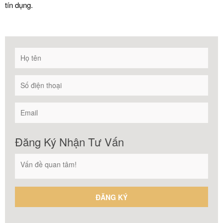
tín dụng.
Đăng Ký Nhận Tư Vấn