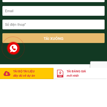
© 2022 Thung Lũng Thanh Xuân Valley Vĩnh Phúc. Cung cấp bởi
TẢI BỘ TÀI LIỆU
TẢI BẢNG GIÁ
Mathsoft Việt Nam
đầy đủ về dự án
mới nhất
Anh Thắng
đã tải xuống bảng giá
Click tải bảng giá ngay
20
phút trước