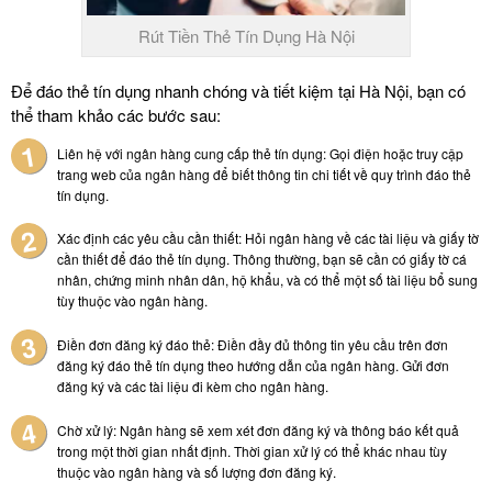
Rút Tiền Thẻ Tín Dụng Hà Nội
Để đáo thẻ tín dụng nhanh chóng và tiết kiệm tại Hà Nội, bạn có
thể tham khảo các bước sau:
Liên hệ với ngân hàng cung cấp thẻ tín dụng: Gọi điện hoặc truy cập
trang web của ngân hàng để biết thông tin chi tiết về quy trình đáo thẻ
tín dụng.
Xác định các yêu cầu cần thiết: Hỏi ngân hàng về các tài liệu và giấy tờ
cần thiết để đáo thẻ tín dụng. Thông thường, bạn sẽ cần có giấy tờ cá
nhân, chứng minh nhân dân, hộ khẩu, và có thể một số tài liệu bổ sung
tùy thuộc vào ngân hàng.
Điền đơn đăng ký đáo thẻ: Điền đầy đủ thông tin yêu cầu trên đơn
đăng ký đáo thẻ tín dụng theo hướng dẫn của ngân hàng. Gửi đơn
đăng ký và các tài liệu đi kèm cho ngân hàng.
Chờ xử lý: Ngân hàng sẽ xem xét đơn đăng ký và thông báo kết quả
trong một thời gian nhất định. Thời gian xử lý có thể khác nhau tùy
thuộc vào ngân hàng và số lượng đơn đăng ký.