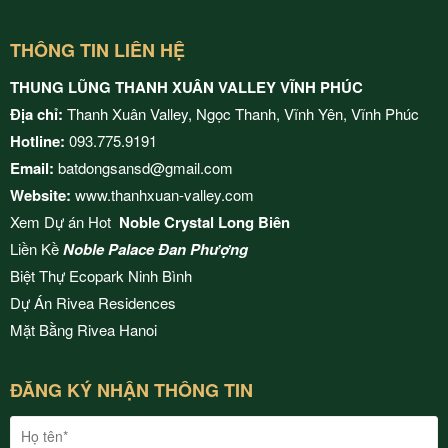
THÔNG TIN LIÊN HỆ
THUNG LŨNG THANH XUÂN VALLEY VĨNH PHÚC
Địa chỉ:
Thanh Xuân Valley, Ngọc Thanh, Vĩnh Yên, Vĩnh Phúc
Hotline:
093.775.9191
Email:
batdongsansd@gmail.com
Website:
www.thanhxuan-valley.com
Xem Dự án Hot
Noble Crystal Long Biên
Liền Kề
Noble Palace Đan Phượng
Biệt Thự Ecopark Ninh Bình
Dự Án
Rivea Residences
Mặt Bằng
Rivea Hanoi
ĐĂNG KÝ NHẬN THÔNG TIN