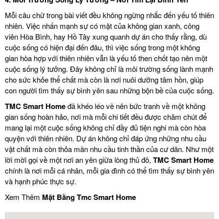
Mỗi câu chữ trong bài viết đều không ngừng nhắc đến yếu tố thiên
nhiên. Việc nhấn mạnh sự có mặt của không gian xanh, công
viên Hòa Bình, hay Hồ Tây xung quanh dự án cho thấy rằng, dù
cuộc sống có hiện đại đến đâu, thì việc sống trong một không
gian hòa hợp với thiên nhiên vẫn là yếu tố then chốt tạo nên một
cuộc sống lý tưởng. Đây không chỉ là môi trường sống lành mạnh
cho sức khỏe thể chất mà còn là nơi nuôi dưỡng tâm hồn, giúp
con người tìm thấy sự bình yên sau những bộn bề của cuộc sống.
TMC Smart Home
đã khéo léo vẽ nên bức tranh về một không
gian sống hoàn hảo, nơi mà mỗi chi tiết đều được chăm chút để
mang lại một cuộc sống không chỉ đầy đủ tiện nghi mà còn hòa
quyện với thiên nhiên. Dự án không chỉ đáp ứng những nhu cầu
vật chất mà còn thỏa mãn nhu cầu tinh thần của cư dân. Như một
lời mời gọi về một nơi an yên giữa lòng thủ đô,
TMC Smart Home
chính là nơi mỗi cá nhân, mỗi gia đình có thể tìm thấy sự bình yên
và hạnh phúc thực sự.
Xem Thêm
Mặt Bằng Tmc Smart Home