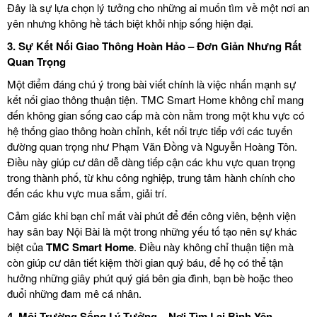
Đây là sự lựa chọn lý tưởng cho những ai muốn tìm về một nơi an
yên nhưng không hề tách biệt khỏi nhịp sống hiện đại.
3.
Sự Kết Nối Giao Thông Hoàn Hảo – Đơn Giản Nhưng Rất
Quan Trọng
Một điểm đáng chú ý trong bài viết chính là việc nhấn mạnh sự
kết nối giao thông thuận tiện. TMC Smart Home không chỉ mang
đến không gian sống cao cấp mà còn nằm trong một khu vực có
hệ thống giao thông hoàn chỉnh, kết nối trực tiếp với các tuyến
đường quan trọng như Phạm Văn Đồng và Nguyễn Hoàng Tôn.
Điều này giúp cư dân dễ dàng tiếp cận các khu vực quan trọng
trong thành phố, từ khu công nghiệp, trung tâm hành chính cho
đến các khu vực mua sắm, giải trí.
Cảm giác khi bạn chỉ mất vài phút để đến công viên, bệnh viện
hay sân bay Nội Bài là một trong những yếu tố tạo nên sự khác
biệt của
TMC Smart Home
. Điều này không chỉ thuận tiện mà
còn giúp cư dân tiết kiệm thời gian quý báu, để họ có thể tận
hưởng những giây phút quý giá bên gia đình, bạn bè hoặc theo
đuổi những đam mê cá nhân.
4.
Môi Trường Sống Lý Tưởng – Nơi Tìm Lại Bình Yên