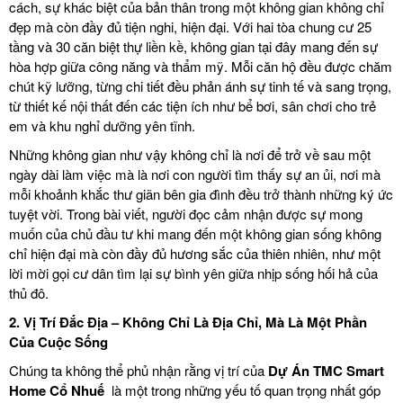
cách, sự khác biệt của bản thân trong một không gian không chỉ
đẹp mà còn đầy đủ tiện nghi, hiện đại. Với hai tòa chung cư 25
tầng và 30 căn biệt thự liền kề, không gian tại đây mang đến sự
hòa hợp giữa công năng và thẩm mỹ. Mỗi căn hộ đều được chăm
chút kỹ lưỡng, từng chi tiết đều phản ánh sự tinh tế và sang trọng,
từ thiết kế nội thất đến các tiện ích như bể bơi, sân chơi cho trẻ
em và khu nghỉ dưỡng yên tĩnh.
Những không gian như vậy không chỉ là nơi để trở về sau một
ngày dài làm việc mà là nơi con người tìm thấy sự an ủi, nơi mà
mỗi khoảnh khắc thư giãn bên gia đình đều trở thành những ký ức
tuyệt vời. Trong bài viết, người đọc cảm nhận được sự mong
muốn của chủ đầu tư khi mang đến một không gian sống không
chỉ hiện đại mà còn đầy đủ hương sắc của thiên nhiên, như một
lời mời gọi cư dân tìm lại sự bình yên giữa nhịp sống hối hả của
thủ đô.
2.
Vị Trí Đắc Địa – Không Chỉ Là Địa Chỉ, Mà Là Một Phần
Của Cuộc Sống
Chúng ta không thể phủ nhận rằng vị trí của
Dự Án
TMC Smart
Home Cổ Nhuế
là một trong những yếu tố quan trọng nhất góp