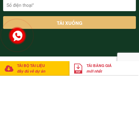
© 2022 Thung Lũng Thanh Xuân Valley Vĩnh Phúc. Cung cấp bởi
TẢI BỘ TÀI LIỆU
TẢI BẢNG GIÁ
Mathsoft Việt Nam
đầy đủ về dự án
mới nhất
Anh Thắng
đã tải xuống bảng giá
Click tải bảng giá ngay
20
phút trước