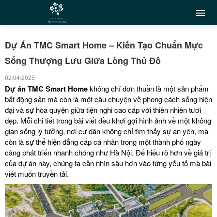
Dự Án TMC Smart Home – Kiến Tạo Chuẩn Mực
Sống Thượng Lưu Giữa Lòng Thủ Đô
02/04/2025
Dự án
TMC Smart Home
không chỉ đơn thuần là một sản phẩm
bất động sản mà còn là một câu chuyện về phong cách sống hiện
đại và sự hòa quyện giữa tiện nghi cao cấp với thiên nhiên tươi
đẹp. Mỗi chi tiết trong bài viết đều khơi gợi hình ảnh về một không
gian sống lý tưởng, nơi cư dân không chỉ tìm thấy sự an yên, mà
còn là sự thể hiện đẳng cấp cá nhân trong một thành phố ngày
càng phát triển nhanh chóng như Hà Nội. Để hiểu rõ hơn về giá trị
của dự án này, chúng ta cần nhìn sâu hơn vào từng yếu tố mà bài
viết muốn truyền tải.