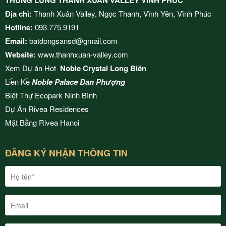
THUNG LŨNG THANH XUÂN VALLEY VĨNH PHÚC
Địa chỉ:
Thanh Xuân Valley, Ngọc Thanh, Vĩnh Yên, Vĩnh Phúc
Hotline:
093.775.9191
Email:
batdongsansd@gmail.com
Website:
www.thanhxuan-valley.com
Xem Dự án Hot
Noble Crystal Long Biên
Liền Kề
Noble Palace Đan Phượng
Biệt Thự Ecopark Ninh Bình
Dự Án
Rivea Residences
Mặt Bằng
Rivea Hanoi
ĐĂNG KÝ NHẬN THÔNG TIN