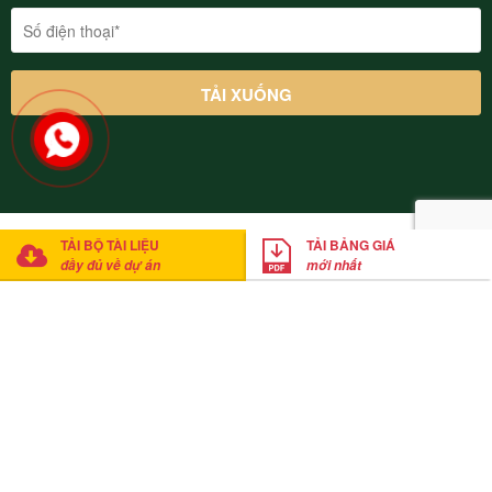
© 2022 Thung Lũng Thanh Xuân Valley Vĩnh Phúc. Cung cấp bởi
TẢI BỘ TÀI LIỆU
TẢI BẢNG GIÁ
Mathsoft Việt Nam
đầy đủ về dự án
mới nhất
Anh Thắng
đã tải xuống bảng giá
Click tải bảng giá ngay
20
phút trước