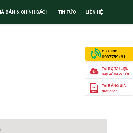
IÁ BÁN & CHÍNH SÁCH
TIN TỨC
LIÊN HỆ
HOTLINE:
0937759191
TẢI BỘ TÀI LIỆU
đầy đủ về dự án
TẢI BẢNG GIÁ
mới nhất
n