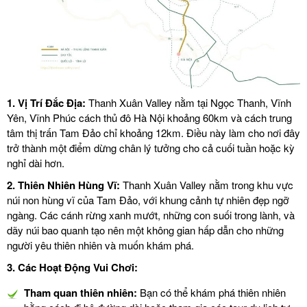
1. Vị Trí Đắc Địa:
Thanh Xuân Valley nằm tại Ngọc Thanh, Vĩnh
Yên, Vĩnh Phúc cách thủ đô Hà Nội khoảng 60km và cách trung
tâm thị trấn Tam Đảo chỉ khoảng 12km. Điều này làm cho nơi đây
trở thành một điểm dừng chân lý tưởng cho cả cuối tuần hoặc kỳ
nghỉ dài hơn.
2. Thiên Nhiên Hùng Vĩ:
Thanh Xuân Valley nằm trong khu vực
núi non hùng vĩ của Tam Đảo, với khung cảnh tự nhiên đẹp ngỡ
ngàng. Các cánh rừng xanh mướt, những con suối trong lành, và
dãy núi bao quanh tạo nên một không gian hấp dẫn cho những
người yêu thiên nhiên và muốn khám phá.
3. Các Hoạt Động Vui Chơi:
Tham quan thiên nhiên:
Bạn có thể khám phá thiên nhiên