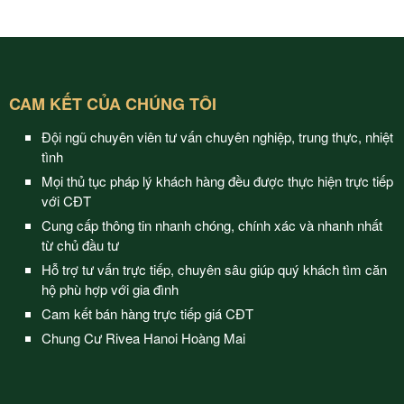
CAM KẾT CỦA CHÚNG TÔI
Đội ngũ chuyên viên tư vấn chuyên nghiệp, trung thực, nhiệt
tình
Mọi thủ tục pháp lý khách hàng đều được thực hiện trực tiếp
với CĐT
Cung cấp thông tin nhanh chóng, chính xác và nhanh nhất
từ chủ đầu tư
Hỗ trợ tư vấn trực tiếp, chuyên sâu giúp quý khách tìm căn
hộ phù hợp với gia đình
Cam kết bán hàng trực tiếp giá CĐT
Chung Cư Rivea Hanoi Hoàng Mai