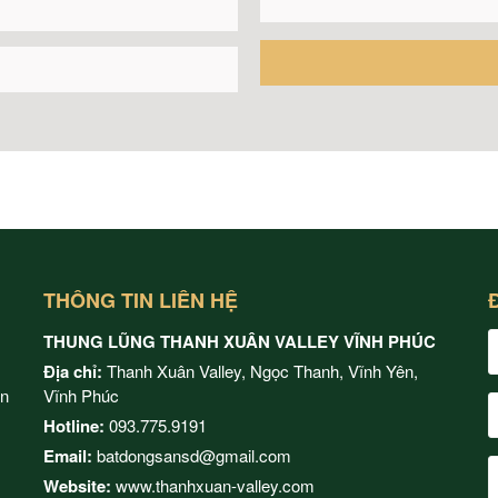
THÔNG TIN LIÊN HỆ
THUNG LŨNG THANH XUÂN VALLEY VĨNH PHÚC
Địa chỉ:
Thanh Xuân Valley, Ngọc Thanh, Vĩnh Yên,
ện
Vĩnh Phúc
Hotline:
093.775.9191
Email:
batdongsansd@gmail.com
Website:
www.thanhxuan-valley.com