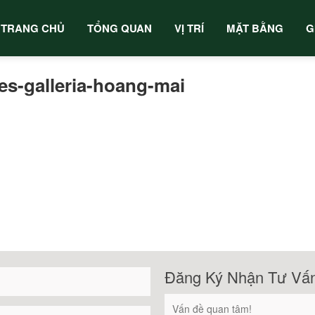
TRANG CHỦ
TỔNG QUAN
VỊ TRÍ
MẶT BẰNG
G
-galleria-hoang-mai
Đăng Ký Nhận Tư Vấ