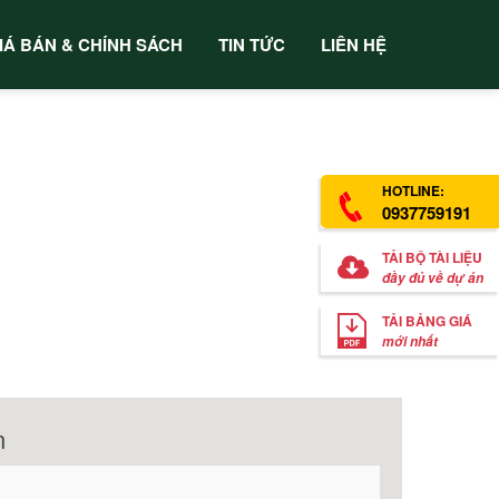
IÁ BÁN & CHÍNH SÁCH
TIN TỨC
LIÊN HỆ
HOTLINE:
0937759191
TẢI BỘ TÀI LIỆU
đầy đủ về dự án
TẢI BẢNG GIÁ
mới nhất
n