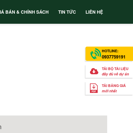
IÁ BÁN & CHÍNH SÁCH
TIN TỨC
LIÊN HỆ
HOTLINE:
0937759191
TẢI BỘ TÀI LIỆU
đầy đủ về dự án
TẢI BẢNG GIÁ
mới nhất
n