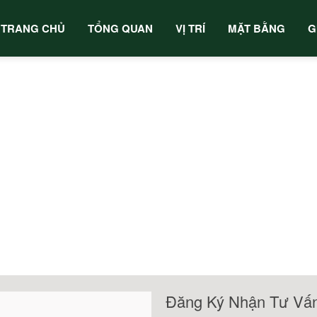
TRANG CHỦ
TỔNG QUAN
VỊ TRÍ
MẶT BẰNG
G
Đăng Ký Nhận Tư Vấ