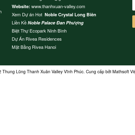
Website:
www.thanhxuan-valley.com
h
Xem Dự án Hot
Noble Crystal Long Biên
Liền Kề
Noble Palace Đan Phượng
Biệt Thự Ecopark Ninh Bình
Dự Án
Rivea Residences
Mặt Bằng
Rivea Hanoi
2 Thung Lũng Thanh Xuân Valley Vĩnh Phúc. Cung cấp bởi
Mathsoft V