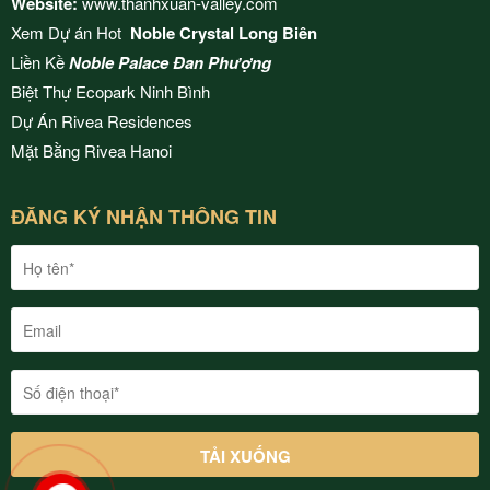
Website:
www.thanhxuan-valley.com
Xem Dự án Hot
Noble Crystal Long Biên
Liền Kề
Noble Palace Đan Phượng
Biệt Thự Ecopark Ninh Bình
Dự Án
Rivea Residences
Mặt Bằng
Rivea Hanoi
ĐĂNG KÝ NHẬN THÔNG TIN