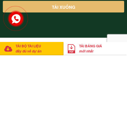
© 2022 Thung Lũng Thanh Xuân Valley Vĩnh Phúc. Cung cấp bởi
TẢI BỘ TÀI LIỆU
TẢI BẢNG GIÁ
Mathsoft Việt Nam
đầy đủ về dự án
mới nhất
Anh Thắng
đã tải xuống bảng giá
Click tải bảng giá ngay
20
phút trước