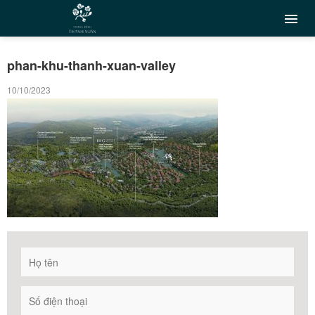
phan-khu-thanh-xuan-valley
10/10/2023