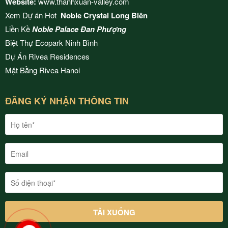
Website:
www.thanhxuan-valley.com
Xem Dự án Hot
Noble Crystal Long Biên
Liền Kề
Noble Palace Đan Phượng
Biệt Thự Ecopark Ninh Bình
Dự Án
Rivea Residences
Mặt Bằng
Rivea Hanoi
ĐĂNG KÝ NHẬN THÔNG TIN