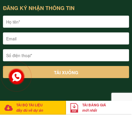
ĐĂNG KÝ NHẬN THÔNG TIN
TẢI BỘ TÀI LIỆU
TẢI BẢNG GIÁ
© 2022 Thung Lũng Thanh Xuân Valley Vĩnh Phúc. Cung cấp bởi
đầy đủ về dự án
mới nhất
Mathsoft Việt Nam