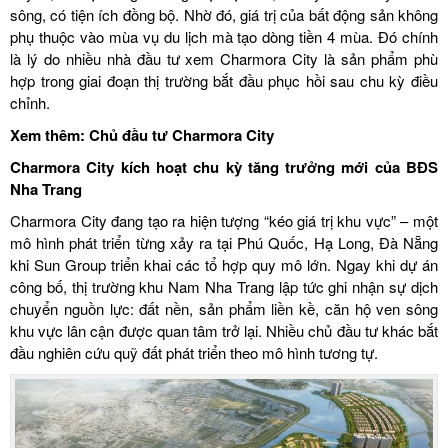
sông, có tiện ích đồng bộ. Nhờ đó, giá trị của bất động sản không
phụ thuộc vào mùa vụ du lịch mà tạo dòng tiền 4 mùa. Đó chính
là lý do nhiều nhà đầu tư xem Charmora City là sản phẩm phù
hợp trong giai đoạn thị trường bắt đầu phục hồi sau chu kỳ điều
chỉnh.
Xem thêm:
Chủ đầu tư Charmora City
Charmora City kích hoạt chu kỳ tăng trưởng mới của BĐS
Nha Trang
Charmora City đang tạo ra hiện tượng “kéo giá trị khu vực” – một
mô hình phát triển từng xảy ra tại Phú Quốc, Hạ Long, Đà Nẵng
khi Sun Group triển khai các tổ hợp quy mô lớn. Ngay khi dự án
công bố, thị trường khu Nam Nha Trang lập tức ghi nhận sự dịch
chuyển nguồn lực: đất nền, sản phẩm liền kề, căn hộ ven sông
khu vực lân cận được quan tâm trở lại. Nhiều chủ đầu tư khác bắt
đầu nghiên cứu quỹ đất phát triển theo mô hình tương tự.