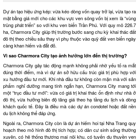
Dự án tạo hiệu ứng kép: vừa kéo dòng vốn quay trở lại, vừa tạo ra
mặt bằng giá mới cho các khu vực ven sông vốn bị xem là “vùng
trũng phát triển” so với khu ven biển Trần Phú. Với quy mô 226.7
ha, Charmora City giúp thị trường bước sang chu kỳ khai thác đất
đô thị theo chiều sâu thay vì phụ thuộc vào quỹ đất ven biển ngày
càng khan hiếm và đắt đỏ.
Vì sao Charmora City tạo ảnh hưởng lớn đến thị trường?
Charmora City gây tác động mạnh không phải nhờ yếu tố ra mắt
đúng thời điểm, mà vì dự án sở hữu cấu trúc giá trị phù hợp với
xu hướng đầu tư mới. Khi nhà đầu tư không còn mặn mà với sản
phẩm nghỉ dưỡng mang tính ngắn hạn, Charmora City mang tới
một “trục đầu tư mới”: vừa có giá trị khai thác ổn định như nhà ở
đô thị, vừa hưởng biên độ tăng giá theo hạ tầng du lịch và dòng
khách quốc tế. Đây là điều mà các dự án condotel hoặc đất nền
du lịch không thể đáp ứng.
Ngoài ra, Charmora City còn là dự án hiếm hoi tại Nha Trang quy
hoạch theo mô hình đô thị tích hợp; có dân cư sinh sống thường
xuyên, có hệ thống thương mại nội khu, có tuyến du thuyền ven