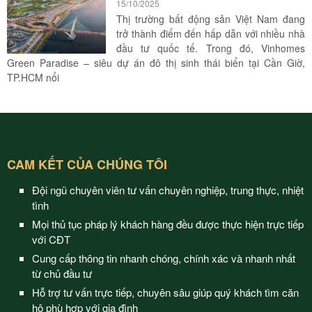
15/10/2025
Thị trường bất động sản Việt Nam đang
trở thành điểm đến hấp dẫn với nhiều nhà
đầu tư quốc tế. Trong đó, Vinhomes
Green Paradise – siêu dự án đô thị sinh thái biển tại Cần Giờ,
TP.HCM nổi
CAM KẾT CỦA CHÚNG TÔI
Đội ngũ chuyên viên tư vấn chuyên nghiệp, trung thực, nhiệt
tình
Mọi thủ tục pháp lý khách hàng đều được thực hiện trực tiếp
với CĐT
Cung cấp thông tin nhanh chóng, chính xác và nhanh nhất
từ chủ đầu tư
Hỗ trợ tư vấn trực tiếp, chuyên sâu giúp quý khách tìm căn
hộ phù hợp với gia đình