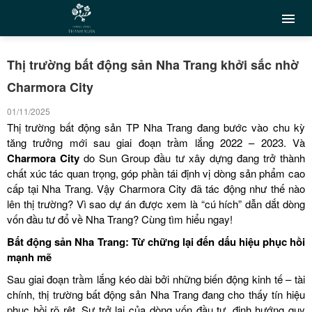
Thị trường bất động sản Nha Trang khởi sắc nhờ
Charmora City
01/11/2025
Thị trường bất động sản TP Nha Trang đang bước vào chu kỳ
tăng trưởng mới sau giai đoạn trầm lắng 2022 – 2023. Và
Charmora City
do Sun Group đầu tư xây dựng đang trở thành
chất xúc tác quan trọng, góp phần tái định vị dòng sản phẩm cao
cấp tại Nha Trang. Vậy Charmora City đã tác động như thế nào
lên thị trường? Vì sao dự án được xem là “cú hích” dẫn dắt dòng
vốn đầu tư đổ về Nha Trang? Cùng tìm hiểu ngay!
Bất động sản Nha Trang: Từ chững lại đến dấu hiệu phục hồi
mạnh mẽ
Sau giai đoạn trầm lắng kéo dài bởi những biến động kinh tế – tài
chính, thị trường bất động sản Nha Trang đang cho thấy tín hiệu
phục hồi rõ rệt. Sự trở lại của dòng vốn đầu tư, định hướng quy