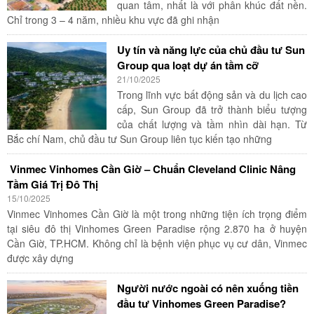
quan tâm, nhất là với phân khúc đất nền.
Chỉ trong 3 – 4 năm, nhiều khu vực đã ghi nhận
Uy tín và năng lực của chủ đầu tư Sun
Group qua loạt dự án tầm cỡ
21/10/2025
Trong lĩnh vực bất động sản và du lịch cao
cấp, Sun Group đã trở thành biểu tượng
của chất lượng và tầm nhìn dài hạn. Từ
Bắc chí Nam, chủ đầu tư Sun Group liên tục kiến tạo những
Vinmec Vinhomes Cần Giờ – Chuẩn Cleveland Clinic Nâng
Tầm Giá Trị Đô Thị
15/10/2025
Vinmec Vinhomes Cần Giờ là một trong những tiện ích trọng điểm
tại siêu đô thị Vinhomes Green Paradise rộng 2.870 ha ở huyện
Cần Giờ, TP.HCM. Không chỉ là bệnh viện phục vụ cư dân, Vinmec
được xây dựng
Người nước ngoài có nên xuống tiền
đầu tư Vinhomes Green Paradise?