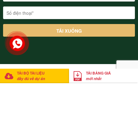
© 2022 Thung Lũng Thanh Xuân Valley Vĩnh Phúc. Cung cấp bởi
TẢI BỘ TÀI LIỆU
TẢI BẢNG GIÁ
Mathsoft Việt Nam
đầy đủ về dự án
mới nhất
Anh Thắng
đã tải xuống bảng giá
Click tải bảng giá ngay
20
phút trước