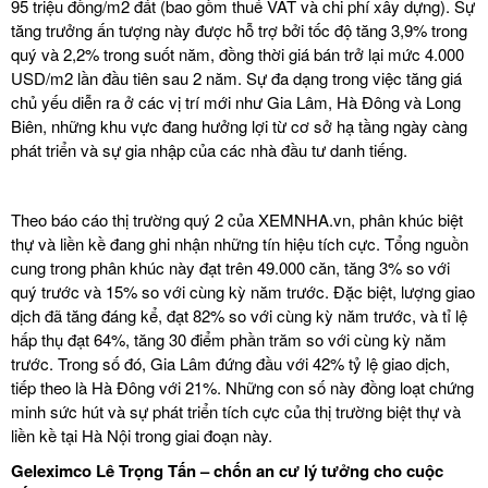
95 triệu đồng/m2 đất (bao gồm thuế VAT và chi phí xây dựng). Sự
tăng trưởng ấn tượng này được hỗ trợ bởi tốc độ tăng 3,9% trong
quý và 2,2% trong suốt năm, đồng thời giá bán trở lại mức 4.000
USD/m2 lần đầu tiên sau 2 năm. Sự đa dạng trong việc tăng giá
chủ yếu diễn ra ở các vị trí mới như Gia Lâm, Hà Đông và Long
Biên, những khu vực đang hưởng lợi từ cơ sở hạ tầng ngày càng
phát triển và sự gia nhập của các nhà đầu tư danh tiếng.
Theo báo cáo thị trường quý 2 của
XEMNHA.vn
, phân khúc biệt
thự và liền kề đang ghi nhận những tín hiệu tích cực. Tổng nguồn
cung trong phân khúc này đạt trên 49.000 căn, tăng 3% so với
quý trước và 15% so với cùng kỳ năm trước. Đặc biệt, lượng giao
dịch đã tăng đáng kể, đạt 82% so với cùng kỳ năm trước, và tỉ lệ
hấp thụ đạt 64%, tăng 30 điểm phần trăm so với cùng kỳ năm
trước. Trong số đó, Gia Lâm đứng đầu với 42% tỷ lệ giao dịch,
tiếp theo là Hà Đông với 21%. Những con số này đồng loạt chứng
minh sức hút và sự phát triển tích cực của thị trường biệt thự và
liền kề tại Hà Nội trong giai đoạn này.
Geleximco Lê Trọng Tấn – chốn an cư lý tưởng cho cuộc