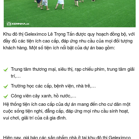
Khu đô thị Geleximco Lê Trọng Tấn được quy hoạch đồng bộ, với
đầy đủ các tiện ích cao cấp, đáp ứng nhu cầu của mọi đối tượng
khách hàng. Một số tiện ích nổi bật của dự án bao gồm:
Trung tâm thương mại, siêu thị, rạp chiếu phim, trung tâm giải
trí,…
Trường học các cấp, bệnh viện, nhà trẻ,…
Công viên cây xanh, hồ nước,…
Hệ thống tiện ích cao cấp của dự án mang đến cho cư dân một
cuộc sống tiện nghi, đẳng cấp, đáp ứng mọi nhu cầu sinh hoạt,
vui chơi, giải trí của cả gia đình.
Hiện nay, giá bán các sản phẩm nhà ở tại khu đô thị Geleximco