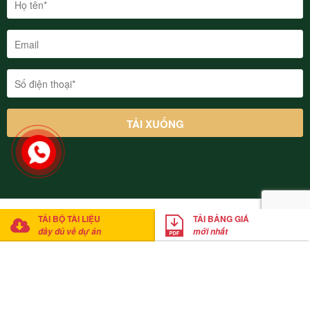
© 2022 Thung Lũng Thanh Xuân Valley Vĩnh Phúc. Cung cấp bởi
TẢI BỘ TÀI LIỆU
TẢI BẢNG GIÁ
Mathsoft Việt Nam
đầy đủ về dự án
mới nhất
Anh Thắng
đã tải xuống bảng giá
Click tải bảng giá ngay
20
phút trước