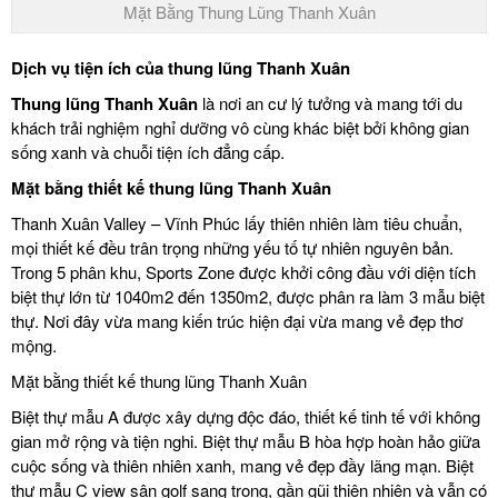
Mặt Bằng Thung Lũng Thanh Xuân
Dịch vụ tiện ích của thung lũng Thanh Xuân
Thung lũng Thanh Xuân
là nơi an cư lý tưởng và mang tới du
khách trải nghiệm nghỉ dưỡng vô cùng khác biệt bởi không gian
sống xanh và chuỗi tiện ích đẳng cấp.
Mặt bằng thiết kế thung lũng Thanh Xuân
Thanh Xuân Valley – Vĩnh Phúc lấy thiên nhiên làm tiêu chuẩn,
mọi thiết kế đều trân trọng những yếu tố tự nhiên nguyên bản.
Trong 5 phân khu, Sports Zone được khởi công đầu với diện tích
biệt thự lớn từ 1040m2 đến 1350m2, được phân ra làm 3 mẫu biệt
thự. Nơi đây vừa mang kiến trúc hiện đại vừa mang vẻ đẹp thơ
mộng.
Mặt bằng thiết kế thung lũng Thanh Xuân
Biệt thự mẫu A được xây dựng độc đáo, thiết kế tinh tế với không
gian mở rộng và tiện nghi. Biệt thự mẫu B hòa hợp hoàn hảo giữa
cuộc sống và thiên nhiên xanh, mang vẻ đẹp đầy lãng mạn. Biệt
thự mẫu C view sân golf sang trọng, gần gũi thiên nhiên và vẫn có