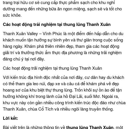
trang trại hữu cơ sẽ cung cấp thực phẩm sạch cho khu nghỉ
dưỡng mang đến những bữa ăn ngon miệng, sạch sẽ và tốt cho
sức khỏe.
Các hoạt động trải nghiệm tại thung lũng Thanh Xuân
Thanh Xuân Valley – Vĩnh Phúc là một điểm đến hấp dẫn cho du
khách muốn tận hưởng sự bình yên và thư giãn trong cuộc sống
hàng ngày. Khám phá thiên nhiên đẹp, tham gia các hoạt động
giải trí và thưởng thức ẩm thực địa phương là những trải nghiệm
đáng chú ý tại nơi đây.
Các hoạt động trải nghiệm tại thung lũng Thanh Xuân
Với kiến trúc địa hình độc nhất của nơi đây, cư dân hay du khách
có thể tham gia leo núi, đạp xe và câu cá để khám phá vẻ đẹp
hoang sơ của khu biệt thự thung lũng. Trốn khỏi sự ồn ào để tận
hưởng không khí trong lành của hồ Đại Lải, suối Mơ. Ngoài ra,
khu vực này còn gần nhiều công trình kiến trúc độc đáo như chùa
Thanh Xuân, chùa Cổ Tích và nhiều ngôi làng truyền thống.
Lời kết:
Bài viết trên là những thông tin về
thung lũng Thanh Xuân
, một