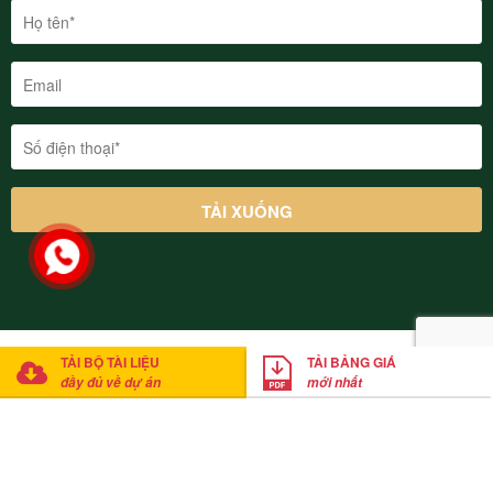
© 2022 Thung Lũng Thanh Xuân Valley Vĩnh Phúc. Cung cấp bởi
TẢI BỘ TÀI LIỆU
TẢI BẢNG GIÁ
Mathsoft Việt Nam
đầy đủ về dự án
mới nhất
Anh Thắng
đã tải xuống bảng giá
Click tải bảng giá ngay