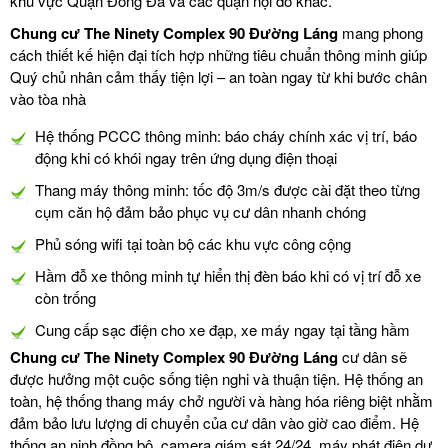
khu vực Quận Đống Đa và các quận nội đô khác.
Chung cư The Ninety Complex 90 Đường Láng
mang phong
cách thiết kế hiện đại tích hợp những tiêu chuẩn thông minh giúp
Quý chủ nhân cảm thấy tiện lợi – an toàn ngay từ khi bước chân
vào tòa nhà
Hệ thống PCCC thông minh: báo cháy chính xác vị trí, báo
động khi có khói ngay trên ứng dụng điện thoại
Thang máy thông minh: tốc độ 3m/s được cài đặt theo từng
cụm căn hộ đảm bảo phục vụ cư dân nhanh chóng
Phủ sóng wifi tại toàn bộ các khu vực công cộng
Hầm đỗ xe thông minh tự hiển thị đèn báo khi có vị trí đỗ xe
còn trống
Cung cấp sạc điện cho xe đạp, xe máy ngay tại tầng hầm
Chung cư The Ninety Complex 90 Đường Láng
cư dân sẽ
được hưởng một cuộc sống tiện nghi và thuận tiện. Hệ thống an
toàn, hệ thống thang máy chở người và hàng hóa riêng biệt nhằm
đảm bảo lưu lượng di chuyển của cư dân vào giờ cao điểm. Hệ
thống an ninh đồng bộ, camera giám sát 24/24, máy phát điện dự