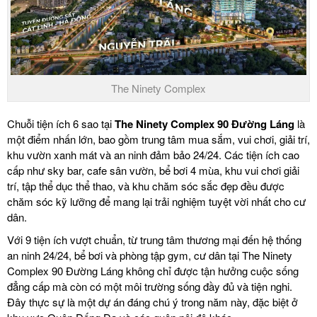
The Ninety Complex
Chuỗi tiện ích 6 sao tại
The Ninety Complex 90 Đường Láng
là
một điểm nhấn lớn, bao gồm trung tâm mua sắm, vui chơi, giải trí,
khu vườn xanh mát và an ninh đảm bảo 24/24. Các tiện ích cao
cấp như sky bar, cafe sân vườn, bể bơi 4 mùa, khu vui chơi giải
trí, tập thể dục thể thao, và khu chăm sóc sắc đẹp đều được
chăm sóc kỹ lưỡng để mang lại trải nghiệm tuyệt vời nhất cho cư
dân.
Với 9 tiện ích vượt chuẩn, từ trung tâm thương mại đến hệ thống
an ninh 24/24, bể bơi và phòng tập gym, cư dân tại The Ninety
Complex 90 Đường Láng không chỉ được tận hưởng cuộc sống
đẳng cấp mà còn có một môi trường sống đầy đủ và tiện nghi.
Đây thực sự là một dự án đáng chú ý trong năm này, đặc biệt ở