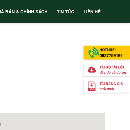
IÁ BÁN & CHÍNH SÁCH
TIN TỨC
LIÊN HỆ
HOTLINE:
0937759191
TẢI BỘ TÀI LIỆU
đầy đủ về dự án
TẢI BẢNG GIÁ
mới nhất
n