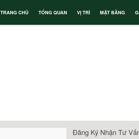
TRANG CHỦ
TỔNG QUAN
VỊ TRÍ
MẶT BẰNG
G
Đăng Ký Nhận Tư Vấ