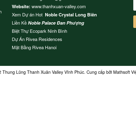
Website:
www.thanhxuan-valley.com
h
Xem Dự án Hot
Noble Crystal Long Biên
Liền Kề
Noble Palace Đan Phượng
Biệt Thự Ecopark Ninh Bình
Dự Án
Rivea Residences
Mặt Bằng
Rivea Hanoi
2 Thung Lũng Thanh Xuân Valley Vĩnh Phúc. Cung cấp bởi
Mathsoft V