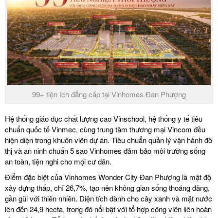
99+ tiện ích đẳng cấp tại Vinhomes Đan Phượng
Hệ thống giáo dục chất lượng cao Vinschool, hệ thống y tế tiêu
chuẩn quốc tế Vinmec, cùng trung tâm thương mại Vincom đều
hiện diện trong khuôn viên dự án. Tiêu chuẩn quản lý vận hành đô
thị và an ninh chuẩn 5 sao Vinhomes đảm bảo môi trường sống
an toàn, tiện nghi cho mọi cư dân.
Điểm đặc biệt của Vinhomes Wonder City Đan Phượng là mật độ
xây dựng thấp, chỉ 26,7%, tạo nên không gian sống thoáng đãng,
gần gũi với thiên nhiên. Diện tích dành cho cây xanh và mặt nước
lên đến 24,9 hecta, trong đó nổi bật với tổ hợp công viên liên hoàn