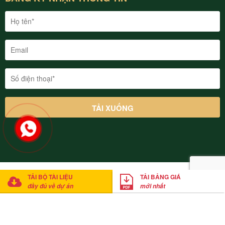
© 2022 Thung Lũng Thanh Xuân Valley Vĩnh Phúc. Cung cấp bởi
TẢI BỘ TÀI LIỆU
TẢI BẢNG GIÁ
Mathsoft Việt Nam
đầy đủ về dự án
mới nhất