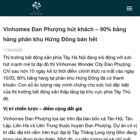
Vinhomes Đan Phượng hút khách – 90% bảng
hàng phân khu Hừng Đông bán hết
17/04/2025
Thị trường bất động sản phía Tây Hà Nội đang sôi động với sức
hút mạnh mẽ từ đại đô thị
Vinhomes Wonder City Đan Phượng
.
Chỉ sau hơn 10 ngày kể từ thời điểm chính thức ra mắt vào ngày
10/03, 90% bảng hàng tại phân khu Hừng Đông đã có thanh
khoản. Con số ấn tượng này minh chứng cho sức hút đặc biệt
của thị trường bất động sản thấp tầng tại khu vực phía Tây Thủ
đô.
Vị trí chiến lược – điểm cộng đắt giá
Vinhomes Đan Phượng tọa lạc trên địa bàn bốn xã Tân Hội, Tân
Lập, Liên Hà và Liên Trung thuộc huyện Đan Phượng. Dự án có vị
trí đắc địa khi nằm trên trục đại lộ Tây Thăng Long rộng 60m đang
trong giai đoạn hoàn thiện. Nhờ đó, cư dân tương lai sẽ chỉ mất