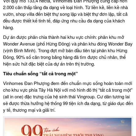
Với quy mô 133,4 hecta, Vinhomes Đan Phượng cung cấp hơn
2.000 căn thấp tầng đa dạng về loại hình. Từ liền kề, liền kề nhà
vườn, shop villa đến biệt thự song lập và biệt thự đơn lập, tất cả
đều được thiết kế tinh tế, đáp ứng nhu cầu đa dạng của khách
hàng.
Dự án được phân chia thành hai khu vực chính: phân khu mở
Wonder Avenue (phố Hừng Đông) và phân khu đóng Wonder Bay
(
vịnh Bình Minh
). Trong đợt mở bán đầu tiên tại phân khu Hừng
Đông, 90% số căn trong bảng hàng đã tìm được chủ nhân, thể
hiện sức hút đặc biệt của dự án trên thị trường.
Tiêu chuẩn sống “tất cả trong một”
Vinhomes Đan Phượng đem đến chuẩn mực sống hoàn toàn mới
cho khu vực phía Tây Hà Nội với mô hình đô thị “tất cả trong một”
(all in one) đặc trưng của hệ sinh thái Vingroup. Cư dân tương lai
sẽ được thừa hưởng hệ thống 99 tiện ích đa dạng, từ giáo dục đến
y tế, thương mại và giải trí.