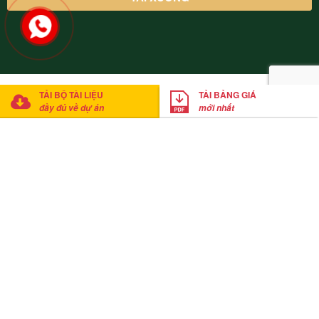
© 2022 Thung Lũng Thanh Xuân Valley Vĩnh Phúc. Cung cấp bởi
TẢI BỘ TÀI LIỆU
TẢI BẢNG GIÁ
Mathsoft Việt Nam
đầy đủ về dự án
mới nhất
Anh Thắng
đã tải xuống bảng giá
Click tải bảng giá ngay
20
phút trước