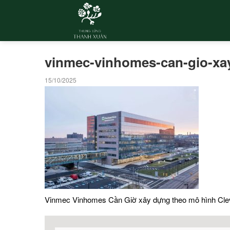
vinmec-vinhomes-can-gio-xay
15/10/2025
Vinmec Vinhomes Cần Giờ xây dựng theo mô hình Clev