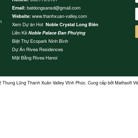
Email:
batdongsansd@gmail.com
Website:
www.thanhxuan-valley.com
h
Xem Dự án Hot
Noble Crystal Long Biên
Liền Kề
Noble Palace Đan Phượng
Biệt Thự Ecopark Ninh Bình
Dự Án
Rivea Residences
Mặt Bằng
Rivea Hanoi
2 Thung Lũng Thanh Xuân Valley Vĩnh Phúc. Cung cấp bởi
Mathsoft V