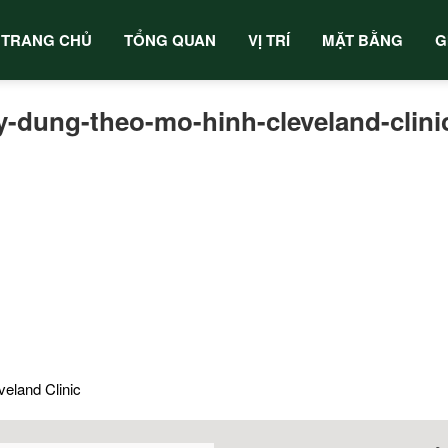
TRANG CHỦ
TỔNG QUAN
VỊ TRÍ
MẶT BẰNG
G
-dung-theo-mo-hinh-cleveland-clini
eland Clinic