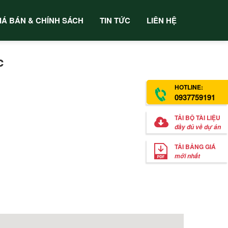
IÁ BÁN & CHÍNH SÁCH
TIN TỨC
LIÊN HỆ
c
HOTLINE:
0937759191
TẢI BỘ TÀI LIỆU
đầy đủ về dự án
TẢI BẢNG GIÁ
mới nhất