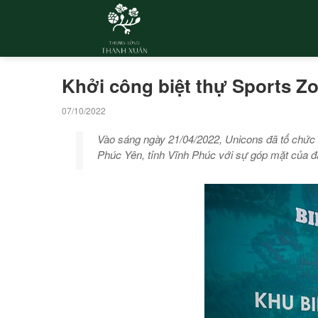
Khởi công biệt thự Sports 
07/10/2022
Vào sáng ngày 21/04/2022, Unicons đã tổ chức
Phúc Yên, tỉnh Vĩnh Phúc với sự góp mặt của đại