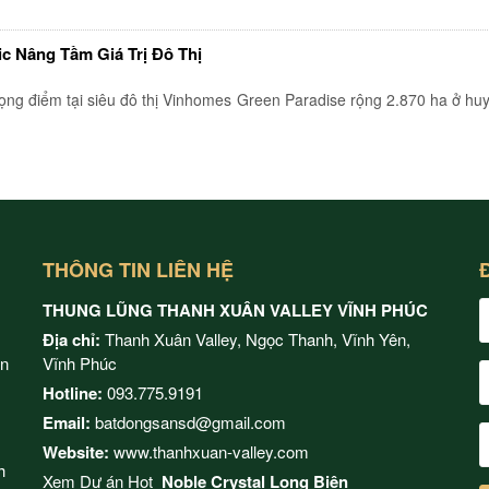
c Nâng Tầm Giá Trị Đô Thị
rọng điểm tại siêu đô thị Vinhomes Green Paradise rộng 2.870 ha ở hu
THÔNG TIN LIÊN HỆ
THUNG LŨNG THANH XUÂN VALLEY VĨNH PHÚC
Địa chỉ:
Thanh Xuân Valley, Ngọc Thanh, Vĩnh Yên,
ện
Vĩnh Phúc
Hotline:
093.775.9191
Email:
batdongsansd@gmail.com
Website:
www.thanhxuan-valley.com
h
Xem Dự án Hot
Noble Crystal Long Biên