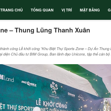
TRANG CHỦ
TỔNG QUAN
VỊ TRÍ
MẶT BẰNG
G
Zone – Thung Lũng Thanh Xuân
 thành công Lễ khởi công “Khu Biệt Thự Sports Zone – Dự Án Thung 
 diện Chủ đầu tư BIM Group, Ban lãnh đạo Unicons, tập thể cán bộ n