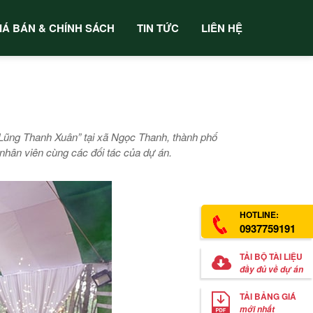
IÁ BÁN & CHÍNH SÁCH
TIN TỨC
LIÊN HỆ
Lũng Thanh Xuân” tại xã Ngọc Thanh, thành phố
hân viên cùng các đối tác của dự án.
HOTLINE:
0937759191
TẢI BỘ TÀI LIỆU
đầy đủ về dự án
TẢI BẢNG GIÁ
mới nhất