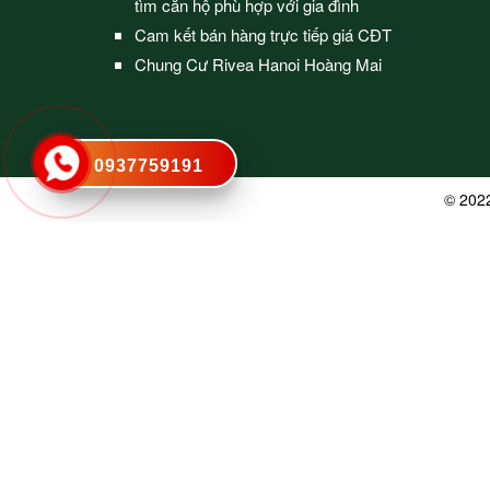
tìm căn hộ phù hợp với gia đình
Cam kết bán hàng trực tiếp giá CĐT
Chung Cư Rivea Hanoi Hoàng Mai
0937759191
© 202
Ngân Hà
đã tải xuống bảng giá
Click tải bảng giá ngay
8
phút trước